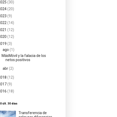
2025
(30)
2024
(20)
2023
(9)
2022
(14)
2021
(12)
2020
(12)
2019
(3)
▼
ago
(1)
MásMóvil y la falacia de los
netos positivos
►
abr
(2)
2018
(12)
2017
(9)
2016
(18)
0 últ. 30 días
Transferencia de