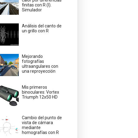
calor por diferencias
finitas con R (I).
Simulador
Análisis del canto de
un grillo con R
Mejorando
fotografías
ultraangulares con
una reproyección
Mis primeros
binoculares: Vortex
Triumph 12x50 HD
Cambio del punto de
vista de cámara
mediante
homografías con R