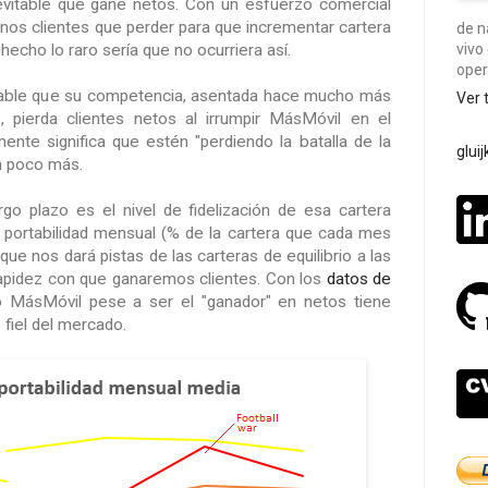
evitable que gane netos. Con un esfuerzo comercial
nos clientes que perder para que incrementar cartera
de n
vivo
hecho lo raro sería que no ocurriera así.
oper
able que su competencia, asentada hace mucho más
Ver 
 pierda clientes netos al irrumpir MásMóvil en el
ente significa que estén "perdiendo la batalla de la
glui
un poco más.
go plazo es el nivel de fidelización de esa cartera
portabilidad mensual (% de la cartera que cada mes
que nos dará pistas de las carteras de equilibrio a las
rapidez con que ganaremos clientes. Con los
datos de
MásMóvil pese a ser el "ganador" en netos tiene
 fiel del mercado.