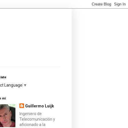
late
ect Language
▼
e mí
Guillermo Luijk
Ingeniero de
Telecomunicación y
aficionado a la