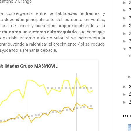
odafone y Orange.
►
►
a convergencia entre portabilidades entrantes y
►
ras dependen principalmente del esfuerzo en ventas,
►
 tasa de churn y aumentan proporcionalmente a la
rta como un sistema autorregulado
que hace que
►
io estable entorno a cierto valor: si se incrementa la
►
ntribuyendo a ralentizar el crecimiento / si se reduce
▼
 ayudando a frenar la debacle.
►
►
►
Top 1