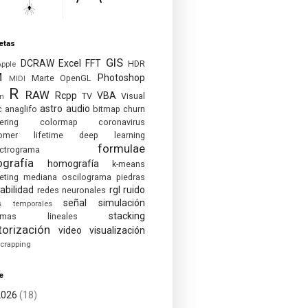
etas
GIS
DCRAW
Excel
FFT
HDR
Apple
M
Photoshop
Marte
OpenGL
MIDI
R
RAW
Rcpp
VBA
TV
Visual
on
astro
audio
c
anaglifo
bitmap
churn
ering
colormap
coronavirus
omer lifetime
deep learning
formulae
ctrograma
ografía
homografía
k-means
eting
mediana
oscilograma
piedras
abilidad
rgl
ruido
redes neuronales
señal
simulación
es temporales
stacking
temas lineales
torización
video
visualización
crapping
e
2026
(18)