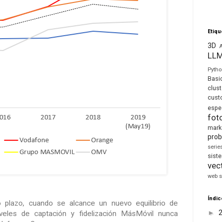
Etiqu
3D
LL
Pyth
Basi
clust
cust
espe
fot
mark
prob
seri
sis
vec
web s
Índic
go plazo, cuando se alcance un nuevo equilibrio de
►
iveles de captación y fidelización MásMóvil nunca