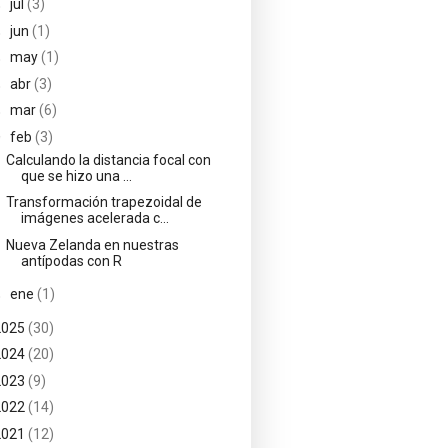
►
jul
(3)
►
jun
(1)
►
may
(1)
►
abr
(3)
►
mar
(6)
▼
feb
(3)
Calculando la distancia focal con
que se hizo una ...
Transformación trapezoidal de
imágenes acelerada c...
Nueva Zelanda en nuestras
antípodas con R
►
ene
(1)
2025
(30)
2024
(20)
2023
(9)
2022
(14)
2021
(12)