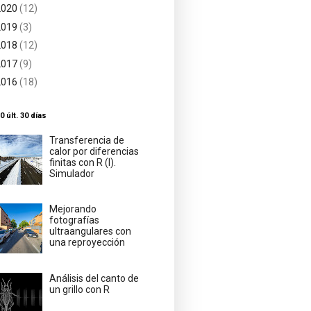
2020
(12)
2019
(3)
2018
(12)
2017
(9)
2016
(18)
0 últ. 30 días
Transferencia de
calor por diferencias
finitas con R (I).
Simulador
Mejorando
fotografías
ultraangulares con
una reproyección
Análisis del canto de
un grillo con R