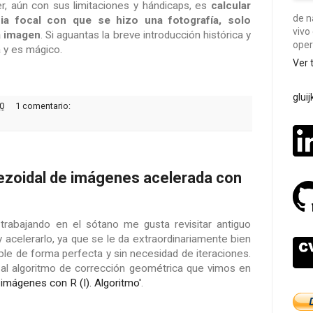
r, aún con sus limitaciones y hándicaps, es
calcular
de n
ia focal con que se hizo una fotografía, solo
vivo
a imagen
. Si aguantas la breve introducción histórica y
oper
 y es mágico.
Ver 
glui
0
1 comentario:
ezoidal de imágenes acelerada con
abajando en el sótano me gusta revisitar antiguo
 acelerarlo, ya que se le da extraordinariamente bien
ble de forma perfecta y sin necesidad de iteraciones.
o al algoritmo de corrección geométrica que vimos en
imágenes con R (I). Algoritmo'
.