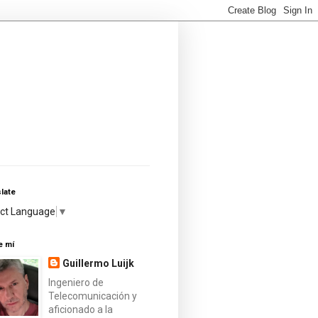
late
ect Language
▼
e mí
Guillermo Luijk
Ingeniero de
Telecomunicación y
aficionado a la