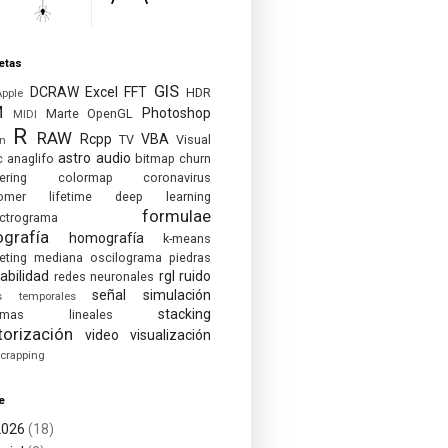
etas
GIS
DCRAW
Excel
FFT
HDR
Apple
M
Photoshop
Marte
OpenGL
MIDI
R
RAW
Rcpp
VBA
TV
Visual
on
astro
audio
c
anaglifo
bitmap
churn
ering
colormap
coronavirus
omer lifetime
deep learning
formulae
ctrograma
ografía
homografía
k-means
eting
mediana
oscilograma
piedras
abilidad
rgl
ruido
redes neuronales
señal
simulación
es temporales
stacking
temas lineales
torización
video
visualización
crapping
e
2026
(18)