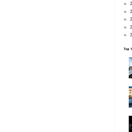
►
►
►
►
►
Top 1