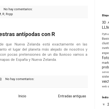
No hay comentarios:
M
,
R
,
Rcpp
Etiqu
3D
LL
estras antípodas con R
Pyth
Basi
clust
d de que Nueva Zelanda está exactamente en las
cust
anto el lugar del planeta más alejado de nosotros y
espe
 con pocas pretensiones de un día lluvioso vamos a
fot
s mapas de España y Nueva Zelanda.
mark
prob
seri
sis
0
No hay comentarios:
vec
web s
Inicio
Entradas antiguas
Índic
▼