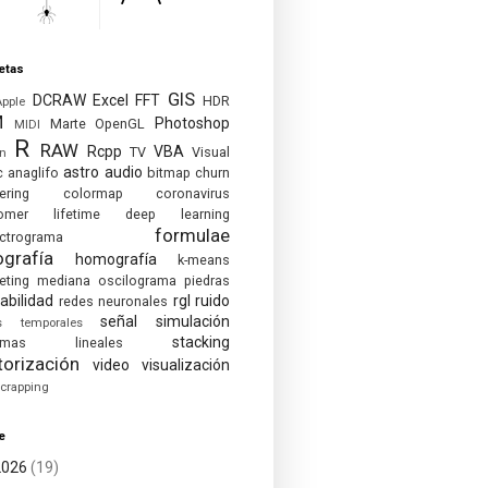
etas
GIS
DCRAW
Excel
FFT
HDR
Apple
M
Photoshop
Marte
OpenGL
MIDI
R
RAW
Rcpp
VBA
TV
Visual
on
astro
audio
c
anaglifo
bitmap
churn
ering
colormap
coronavirus
omer lifetime
deep learning
formulae
ctrograma
ografía
homografía
k-means
eting
mediana
oscilograma
piedras
abilidad
rgl
ruido
redes neuronales
señal
simulación
es temporales
stacking
temas lineales
torización
video
visualización
crapping
e
2026
(19)