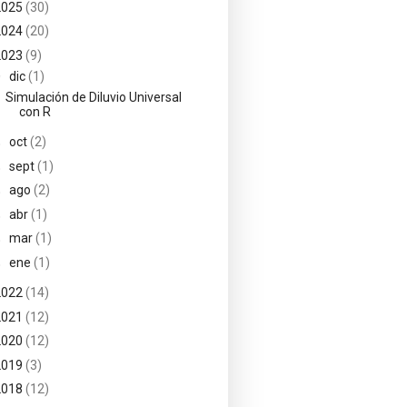
2025
(30)
2024
(20)
2023
(9)
▼
dic
(1)
Simulación de Diluvio Universal
con R
►
oct
(2)
►
sept
(1)
►
ago
(2)
►
abr
(1)
►
mar
(1)
►
ene
(1)
2022
(14)
2021
(12)
2020
(12)
2019
(3)
2018
(12)