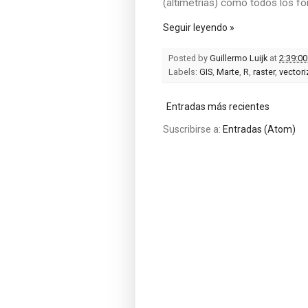
(altimetrías) como todos los f
Seguir leyendo »
Posted by
Guillermo Luijk
at
2:39:00
Labels:
GIS
,
Marte
,
R
,
raster
,
vectori
Entradas más recientes
Suscribirse a:
Entradas (Atom)