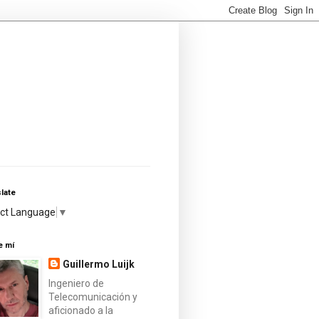
late
ect Language
▼
e mí
Guillermo Luijk
Ingeniero de
Telecomunicación y
aficionado a la