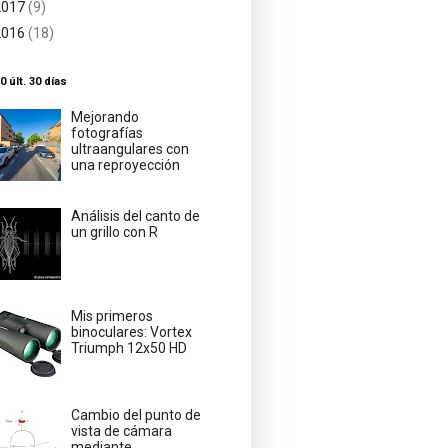
2017
(9)
2016
(18)
0 últ. 30 días
Mejorando
fotografías
ultraangulares con
una reproyección
Análisis del canto de
un grillo con R
Mis primeros
binoculares: Vortex
Triumph 12x50 HD
Cambio del punto de
vista de cámara
mediante