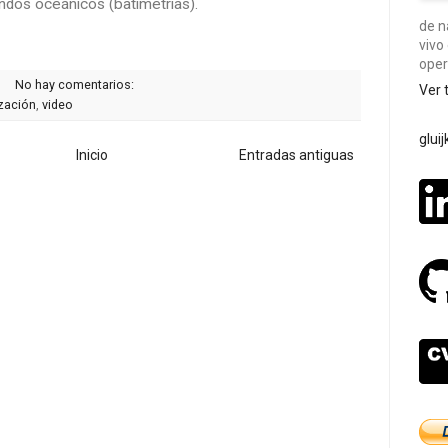
ondos oceánicos (batimetrías).
de n
vivo
oper
No hay comentarios:
Ver 
zación
,
video
glui
Inicio
Entradas antiguas