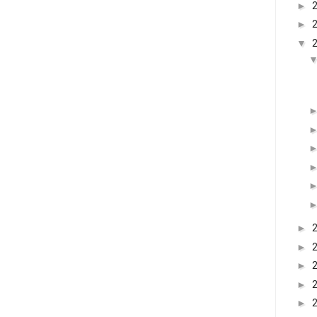
►
►
▼
►
►
►
►
►