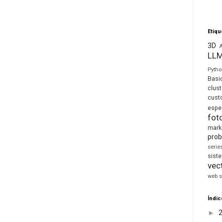
Etiqu
3D
LL
Pyth
Basi
clust
cust
espe
fot
mark
prob
seri
sis
vec
web s
Índic
►