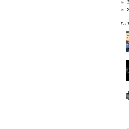
►
►
Top 1