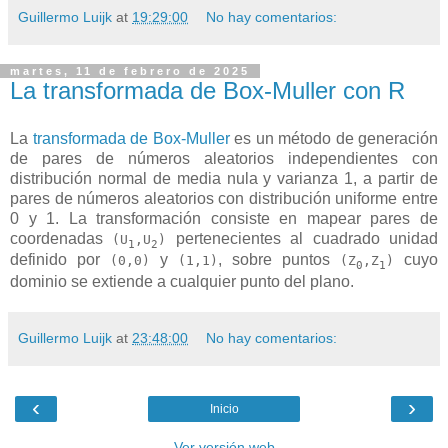
Guillermo Luijk
at
19:29:00
No hay comentarios:
martes, 11 de febrero de 2025
La transformada de Box-Muller con R
La
transformada de Box-Muller
es un método de generación
de pares de números aleatorios independientes con
distribución normal de media nula y varianza 1, a partir de
pares de números aleatorios con distribución uniforme entre
0 y 1. La transformación consiste en mapear pares de
coordenadas
pertenecientes al cuadrado unidad
(U
,U
)
1
2
definido por
y
, sobre puntos
cuyo
(0,0)
(1,1)
(Z
,Z
)
0
1
dominio se extiende a cualquier punto del plano.
Guillermo Luijk
at
23:48:00
No hay comentarios:
‹
›
Inicio
Ver versión web