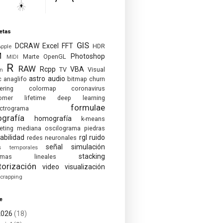
etas
GIS
DCRAW
Excel
FFT
HDR
Apple
M
Photoshop
Marte
OpenGL
MIDI
R
RAW
Rcpp
VBA
TV
Visual
on
astro
audio
c
anaglifo
bitmap
churn
ering
colormap
coronavirus
omer lifetime
deep learning
formulae
ctrograma
ografía
homografía
k-means
eting
mediana
oscilograma
piedras
abilidad
rgl
ruido
redes neuronales
señal
simulación
es temporales
stacking
temas lineales
torización
video
visualización
crapping
e
2026
(18)