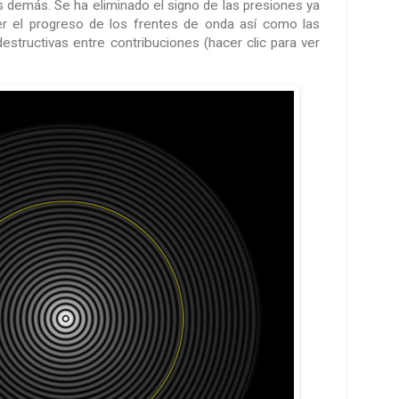
s demás. Se ha eliminado el signo de las presiones ya
er el progreso de los frentes de onda así como las
destructivas entre contribuciones (hacer clic para ver