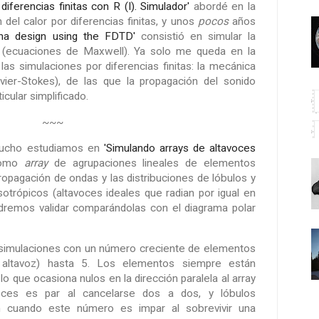
diferencias finitas con R (I). Simulador'
abordé en la
del calor por diferencias finitas, y unos
pocos
años
nna design using the FDTD'
consistió en simular la
 (ecuaciones de Maxwell). Ya solo me queda en la
 las simulaciones por diferencias finitas: la mecánica
vier-Stokes), de las que la propagación del sonido
cular simplificado.
~~~
ucho estudiamos en
'Simulando arrays de altavoces
como
array
de agrupaciones lineales de elementos
ropagación de ondas y las distribuciones de lóbulos y
otrópicos (altavoces ideales que radian por igual en
odremos validar comparándolas con el diagrama polar
 simulaciones con un número creciente de elementos
 altavoz) hasta 5. Los elementos siempre están
o que ocasiona nulos en la dirección paralela al array
ces es par al cancelarse dos a dos, y lóbulos
n cuando este número es impar al sobrevivir una