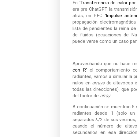
En
'Transferencia de calor por 
era pre ChatGPT la transmisión 
atrás, mi PFC
'Impulse ante
propagación electromagnética
lista de pendientes la reina de
de fluidos (ecuaciones de Na
puede verse como un caso parti
Aprovechando que no hace m
con R'
el comportamiento 
radiantes, vamos a simular la p
nulos en
arrays
de altavoces is
todas las direcciones), que p
del factor de
array
.
A continuación se muestran 5
radiantes desde 1 (solo un
separados λ/2 de sus vecinos, l
cuando el número de altavo
secundarios en esa direcció