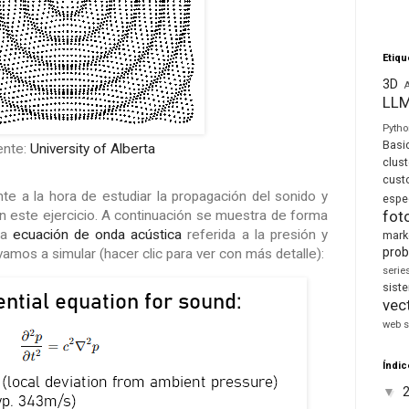
Etiqu
3D
LL
Pyth
Basi
ente:
University of Alberta
clust
cust
te a la hora de estudiar la propagación del sonido y
espe
n este ejercicio. A continuación se muestra de forma
fot
la
ecuación de onda acústica
referida a la presión y
mark
prob
vamos a simular (hacer clic para ver con más detalle):
seri
sis
vec
web s
Índic
▼