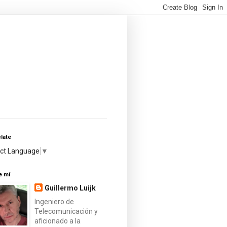
late
ect Language
▼
e mí
Guillermo Luijk
Ingeniero de
Telecomunicación y
aficionado a la