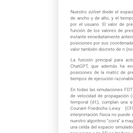
Nuestro
solver
divide el espa
de ancho y de alto, y el tiem
por el usuario. El valor de p
función de los valores de pre
instante inmediatamente anterio
posiciones por sus coordenad
valor también discreto de
n
(no
La función principal para ac
ChatGPT, que además ha enc
posiciones de la matriz de pr
tiempos de ejecución razonabl
En todas las simulaciones FDT
de velocidad de propagación (
temporal (
dt
), cumplan una
c
Courant-Friedrichs-Lewy (
interpretación física no puede
nuestro algoritmo "corra" a m
una celda del espacio simulado