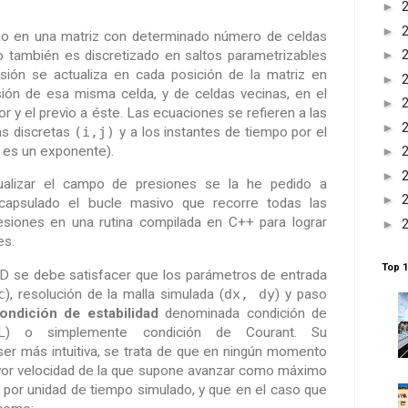
►
►
cio en una matriz con determinado número de celdas
po también es discretizado en saltos parametrizables
►
resión se actualiza en cada posición de la matriz en
►
sión de esa misma celda, y de celdas vecinas, en el
►
r y el previo a éste. Las ecuaciones se refieren a las
►
as discretas
(i,j)
y a los instantes de tiempo por el
 es un exponente).
►
►
tualizar el campo de presiones se la he pedido a
►
apsulado el bucle masivo que recorre todas las
esiones en una rutina compilada en C++ para lograr
►
es.
Top 1
D se debe satisfacer que los parámetros de entrada
c
), resolución de la malla simulada (
dx, dy
) y paso
ondición de estabilidad
denominada condición de
CFL) o simplemente condición de Courant. Su
 ser más intuitiva, se trata de que en ningún momento
ayor velocidad de la que supone avanzar como máximo
 por unidad de tiempo simulado, y que en el caso que