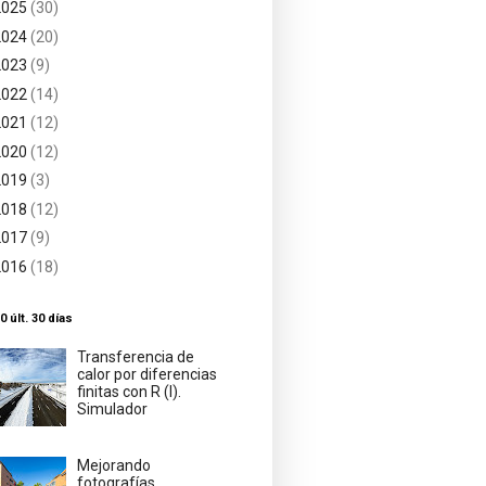
2025
(30)
2024
(20)
2023
(9)
2022
(14)
2021
(12)
2020
(12)
2019
(3)
2018
(12)
2017
(9)
2016
(18)
0 últ. 30 días
Transferencia de
calor por diferencias
finitas con R (I).
Simulador
Mejorando
fotografías