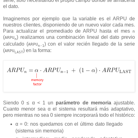
serie, solo necesitando el propio campo donde se almacena
el dato.
Imaginemos por ejemplo que la variable es el ARPU de
nuestros clientes, disponiendo de un nuevo valor cada mes.
Para actualizar el promediado de ARPU hasta el mes
n
(
) realizamos una combinación lineal del dato previo
ARPU
n
calculado (
) con el valor recién llegado de la serie
ARPU
n-1
(
) en la forma:
ARPU
LAST
Siendo 0 ≤ α < 1 un
parámetro de memoria
ajustable.
Cuanto menor sea α el sistema resultará más adaptativo,
pero mientras no sea 0 siempre incorporará todo el histórico:
α = 0: nos quedamos con el último dato llegado
(sistema sin memoria)