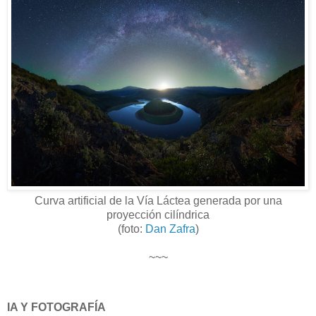
Curva artificial de la Vía Láctea generada por una
proyección cilíndrica
(foto:
Dan Zafra
)
~~~
IA Y FOTOGRAFÍA