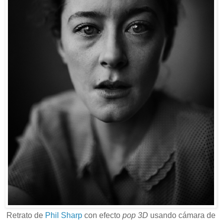
Retrato de
Phil Sharp
con efecto
pop 3D
usando cámara de