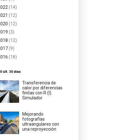
2022
(14)
2021
(12)
2020
(12)
2019
(3)
2018
(12)
2017
(9)
2016
(18)
0 últ. 30 días
Transferencia de
calor por diferencias
finitas con R (I).
Simulador
Mejorando
fotografías
ultraangulares con
una reproyección