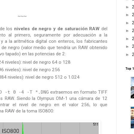
►
►
~~~
►
 de los
niveles de negro y de saturación RAW
del
►
nto al primero, seguramente por adecuación a la
►
 a la aritmética digital con enteros, los fabricantes
►
el de negro (valor medio que tendría un RAW obtenido
vo tapado) en las potencias de 2:
►
4 niveles): nivel de negro 64 o 128
Top 1
6 niveles): nivel de negro 256
84 niveles): nivel de negro 512 o 1.024
D -t 0 -4 -T *.DNG
extraemos en formato TIFF
vos RAW. Siendo la Olympus OM-1 una cámara de 12
ontrar el nivel de negro en el valor 256, lo que
ma RAW de la toma ISO800: