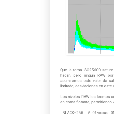
Que la toma ISO25600 sature e
hagan, pero ningún RAW por 
asumiremos este valor de satu
limitado; desviaciones en este
Los niveles RAW los leemos co
en coma flotante, permitiendo 
BLACK=256 # Olympus OM