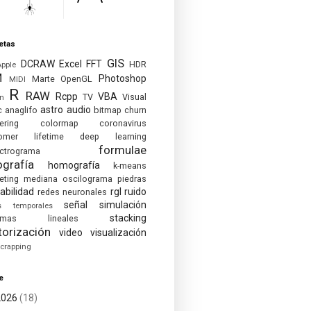
etas
GIS
DCRAW
Excel
FFT
HDR
Apple
M
Photoshop
Marte
OpenGL
MIDI
R
RAW
Rcpp
VBA
TV
Visual
on
astro
audio
c
anaglifo
bitmap
churn
ering
colormap
coronavirus
omer lifetime
deep learning
formulae
ctrograma
ografía
homografía
k-means
eting
mediana
oscilograma
piedras
abilidad
rgl
ruido
redes neuronales
señal
simulación
es temporales
stacking
temas lineales
torización
video
visualización
crapping
e
2026
(18)