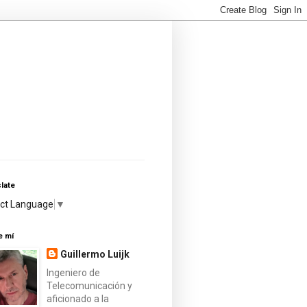
late
ect Language
▼
e mí
Guillermo Luijk
Ingeniero de
Telecomunicación y
aficionado a la