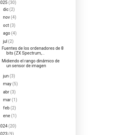
2025
(30)
►
dic
(2)
►
nov
(4)
►
oct
(3)
►
ago
(4)
▼
jul
(2)
Fuentes de los ordenadores de 8
bits (ZX Spectrum,...
Midiendo el rango dinámico de
un sensor de imagen
►
jun
(3)
►
may
(5)
►
abr
(3)
►
mar
(1)
►
feb
(2)
►
ene
(1)
2024
(20)
2023
(9)