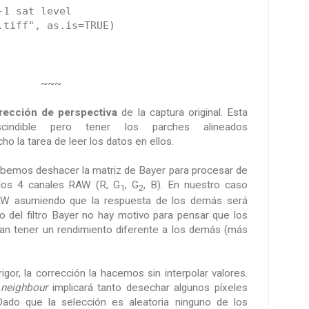
1 sat level
.tiff", as.is=TRUE)
~~~
rección de perspectiva
de la captura original. Esta
cindible pero tener los parches alineados
ho la tarea de leer los datos en ellos.
ebemos deshacer la matriz de Bayer para procesar de
 los 4 canales RAW (R, G
, G
, B). En nuestro caso
1
2
W asumiendo que la respuesta de los demás será
o del filtro Bayer no hay motivo para pensar que los
an tener un rendimiento diferente a los demás (más
igor, la corrección la hacemos sin interpolar valores.
 neighbour
implicará tanto desechar algunos píxeles
Dado que la selección es aleatoria ninguno de los