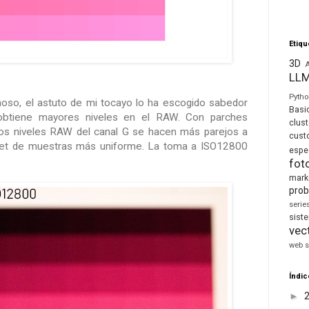
Etiqu
3D
LL
Pyth
hoso, el astuto de mi tocayo lo ha escogido sabedor
Basi
obtiene mayores niveles en el RAW. Con parches
clust
los niveles RAW del canal G se hacen más parejos a
cust
set de muestras más uniforme. La toma a ISO12800
espe
fot
mark
prob
seri
sis
vec
web s
Índic
►