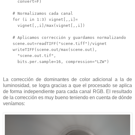
convert=F)
# Normalizamos cada canal
for (i in 1:3) vignet[,,i]=
vignet[,,i]/max(vignet[,,i])
# Aplicamos corrección y guardamos normalizando
scene.out=readTIFF("scene.tiff")/vignet
writeTIFF(scene.out/max(scene.out),
"scene.out.tif",
bits.per.sample=16, compression="LZW")
La corrección de dominantes de color adicional a la de
luminosidad, se logra gracias a que el procesado se aplica
de forma independiente para cada canal RGB. El resultado
de la corrección es muy bueno teniendo en cuenta de dónde
veníamos: