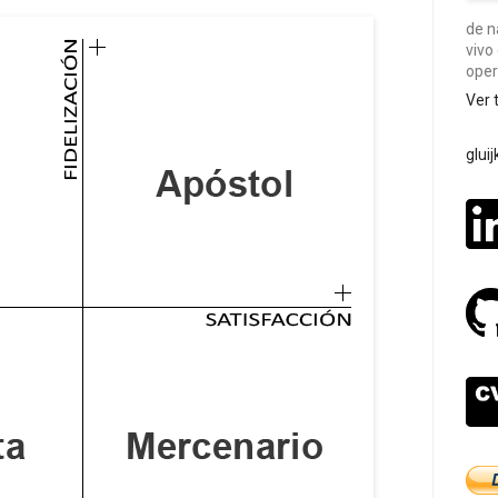
de n
vivo
oper
Ver 
glui