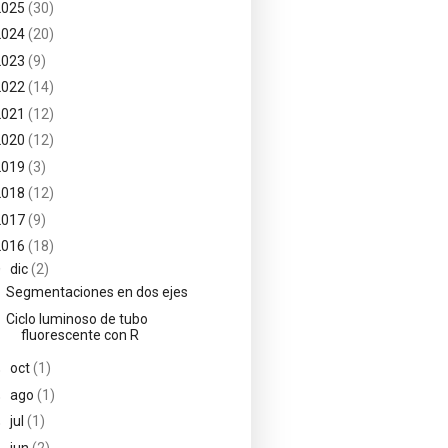
2025
(30)
2024
(20)
2023
(9)
2022
(14)
2021
(12)
2020
(12)
2019
(3)
2018
(12)
2017
(9)
2016
(18)
▼
dic
(2)
Segmentaciones en dos ejes
Ciclo luminoso de tubo
fluorescente con R
►
oct
(1)
►
ago
(1)
►
jul
(1)
►
jun
(2)