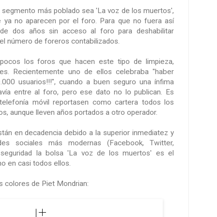
el segmento más poblado sea 'La voz de los muertos',
 ya no aparecen por el foro. Para que no fuera así
n de dos años sin acceso al foro para deshabilitar
 el número de foreros contabilizados.
ocos los foros que hacen este tipo de limpieza,
es. Recientemente uno de ellos celebraba "haber
.000 usuarios!!!", cuando a buen seguro una ínfima
ía entre al foro, pero ese dato no lo publican. Es
elefonía móvil reportasen como cartera todos los
os, aunque lleven años portados a otro operador.
stán en decadencia debido a la superior inmediatez y
des sociales más modernas (Facebook, Twitter,
n seguridad la bolsa 'La voz de los muertos' es el
 en casi todos ellos.
s colores de Piet Mondrian: