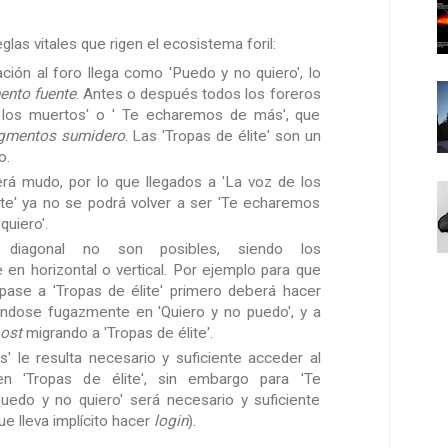
las vitales que rigen el ecosistema foril:
ción al foro llega como 'Puedo y no quiero', lo
nto fuente
. Antes o después todos los foreros
 los muertos' o ' Te echaremos de más', que
gmentos sumidero
. Las 'Tropas de élite' son un
o.
rá mudo, por lo que llegados a 'La voz de los
ite' ya no se podrá volver a ser 'Te echaremos
quiero'.
diagonal no son posibles, siendo los
en horizontal o vertical. Por ejemplo para que
ase a 'Tropas de élite' primero deberá hacer
éndose fugazmente en 'Quiero y no puedo', y a
ost
migrando a 'Tropas de élite'.
' le resulta necesario y suficiente acceder al
en 'Tropas de élite', sin embargo para 'Te
edo y no quiero' será necesario y suficiente
e lleva implícito hacer
login
).