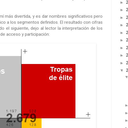
►
►
mí más divertida, y es dar nombres significativos pero
►
tico a los segmentos definidos. El resultado con cifras
►
o el siguiente, dejo al lector la interpretación de los
►
de acceso y participación:
►
►
►
►
▼