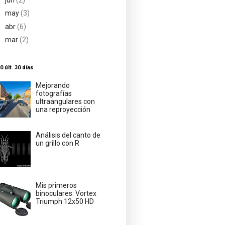
►
may
(3)
►
abr
(6)
►
mar
(2)
0 últ. 30 días
Mejorando
fotografías
ultraangulares con
una reproyección
Análisis del canto de
un grillo con R
Mis primeros
binoculares: Vortex
Triumph 12x50 HD