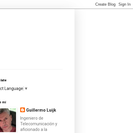
late
ect Language
▼
e mí
Guillermo Luijk
Ingeniero de
Telecomunicación y
aficionado a la