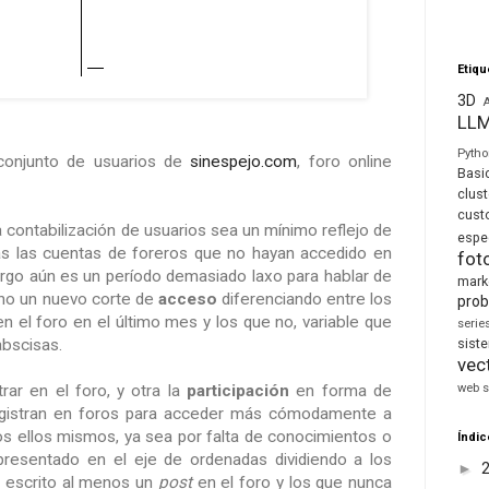
Etiqu
3D
LL
Pyth
 conjunto de usuarios de
sinespejo.com
, foro online
Basi
clust
cust
 contabilización de usuarios sea un mínimo reflejo de
espe
odas las cuentas de foreros que no hayan accedido en
fot
argo aún es un período demasiado laxo para hablar de
mark
cho un nuevo corte de
acceso
diferenciando entre los
prob
n el foro en el último mes y los que no, variable que
seri
sis
abscisas.
vec
web s
rar en el foro, y otra la
participación
en forma de
egistran en foros para acceder más cómodamente a
os ellos mismos, ya sea por falta de conocimientos o
Índic
epresentado en el eje de ordenadas dividiendo a los
►
n escrito al menos un
post
en el foro y los que nunca