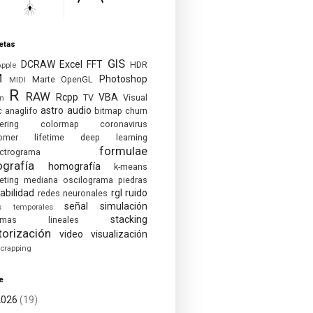
etas
GIS
DCRAW
Excel
FFT
HDR
Apple
M
Photoshop
Marte
OpenGL
MIDI
R
RAW
Rcpp
VBA
TV
Visual
on
astro
audio
c
anaglifo
bitmap
churn
ering
colormap
coronavirus
omer lifetime
deep learning
formulae
ctrograma
ografía
homografía
k-means
eting
mediana
oscilograma
piedras
abilidad
rgl
ruido
redes neuronales
señal
simulación
es temporales
stacking
temas lineales
torización
video
visualización
crapping
e
2026
(19)