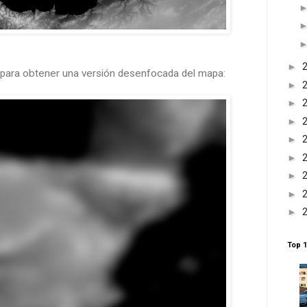
►
para obtener una versión desenfocada del mapa:
►
►
►
►
►
►
►
►
Top 1