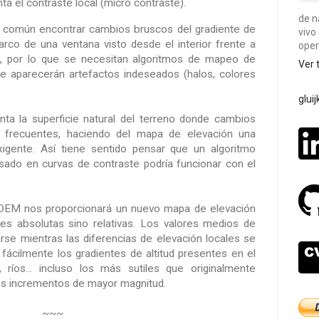
a el contraste local (micro contraste).
de n
 común encontrar cambios bruscos del gradiente de
vivo
arco de una ventana visto desde el interior frente a
oper
a), por lo que se necesitan algoritmos de mapeo de
Ver 
te aparecerán artefactos indeseados (halos, colores
glui
a la superficie natural del terreno donde cambios
o frecuentes, haciendo del mapa de elevación una
igente. Así tiene sentido pensar que un algoritmo
ado en curvas de contraste podría funcionar con el
EM nos proporcionará un nuevo mapa de elevación
des absolutas sino relativas. Los valores medios de
rse mientras las diferencias de elevación locales se
 fácilmente los gradientes de altitud presentes en el
 ríos... incluso los más sutiles que originalmente
s incrementos de mayor magnitud.
~~~