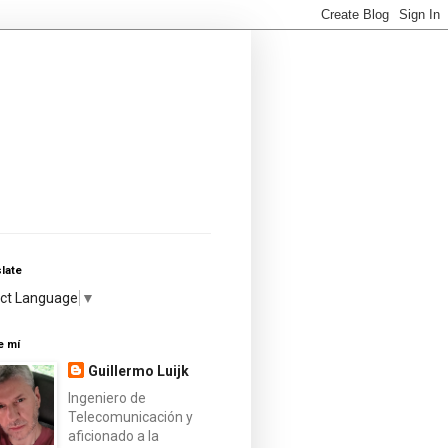
late
ect Language
▼
e mí
Guillermo Luijk
Ingeniero de
Telecomunicación y
aficionado a la