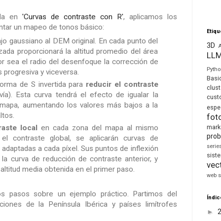
ida en
'Curvas de contraste con R'
, aplicamos los
ntar un mapeo de tonos básico:
Etiqu
bajo gaussiano al DEM original. En cada punto del
3D
zada proporcionará la altitud promedio del área
LL
r sea el radio del desenfoque la corrección de
Pyth
 progresiva y viceversa.
Basi
forma de S invertida para
reducir el contraste
clust
ía). Esta curva tendrá el efecto de igualar la
cust
l mapa, aumentando los valores más bajos a la
espe
ltos.
fot
mark
raste local
en cada zona del mapa al mismo
prob
l contraste global, se aplicarán curvas de
seri
 adaptadas a cada píxel. Sus puntos de inflexión
sis
 la curva de reducción de contraste anterior, y
vec
ltitud media obtenida en el primer paso.
web s
s pasos sobre un ejemplo práctico. Partimos del
Índic
iones de la Península Ibérica y países limítrofes
►