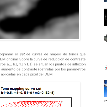
rogramar el
set
de curvas de mapeo de tonos que
EM original. Sobre la curva de reducción de contraste
etros
a1
,
b1
,
m1
y
E1
) se sitúan los puntos de inflexión
e aumento de contraste (definidas por los parámetros
n aplicadas en cada píxel del DEM:
r