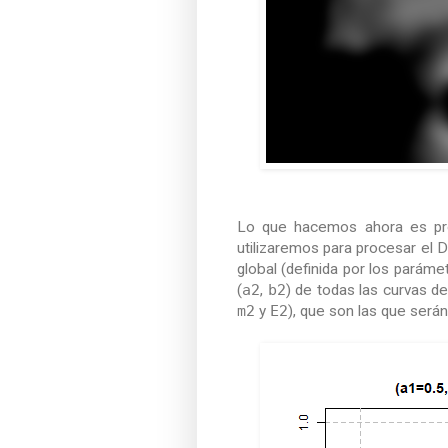
Lo que hacemos ahora es p
utilizaremos para procesar el D
global (definida por los parám
(
a2
,
b2
) de todas las curvas d
m2
y
E2
), que son las que será