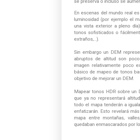
se preserva o incluso se aument
En escenas del mundo real es
luminosidad (por ejemplo el m
una vista exterior a pleno dí
tonos sofisticados o fácilmen
extraños,...).
Sin embargo un DEM represent
abruptos de altitud son poc
imagen relativamente poco ex
básico de mapeo de tonos bas
objetivo de mejorar un DEM.
Mapear tonos HDR sobre un D
que ya no representará altitu
todo el mapa tenderán a iguala
enfatizarán. Esto revelará más
mapa entre montañas, valles,
quedaban enmascarados por lo