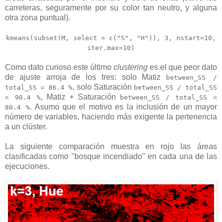
carreteras, seguramente por su color tan neutro, y alguna
otra zona puntual).
kmeans(subset(M, select = c("S", "H")), 3, nstart=10,
iter.max=10)
Como dato curioso este último
clustering
es el que peor dato
de ajuste arroja de los tres: solo Matiz
between_SS /
, solo Saturación
total_SS = 86.4 %
between_SS / total_SS
, Matiz + Saturación
= 90.4 %
between_SS / total_SS =
. Asumo que el motivo es la inclusión de un mayor
80.4 %
número de variables, haciendo más exigente la pertenencia
a un clúster.
La siguiente comparación muestra en rojo las áreas
clasificadas como "bosque incendiado" en cada una de las
ejecuciones.