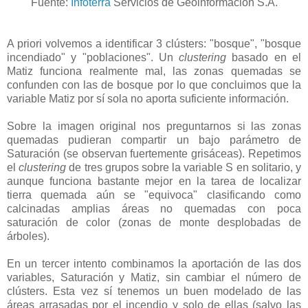
Fuente:
Infoterra
Servicios de Geoinformación S.A.
A priori volvemos a identificar 3 clústers: "bosque", "bosque
incendiado" y "poblaciones". Un
clustering
basado en el
Matiz funciona realmente mal, las zonas quemadas se
confunden con las de bosque por lo que concluimos que la
variable Matiz por sí sola no aporta suficiente información.
Sobre la imagen original nos preguntarnos si las zonas
quemadas pudieran compartir un bajo parámetro de
Saturación (se observan fuertemente grisáceas). Repetimos
el
clustering
de tres grupos sobre la variable S en solitario, y
aunque funciona bastante mejor en la tarea de localizar
tierra quemada aún se "equivoca" clasificando como
calcinadas amplias áreas no quemadas con poca
saturación de color (zonas de monte desplobadas de
árboles).
En un tercer intento combinamos la aportación de las dos
variables, Saturación y Matiz, sin cambiar el número de
clústers. Esta vez sí tenemos un buen modelado de las
áreas arrasadas por el incendio y solo de ellas (salvo las