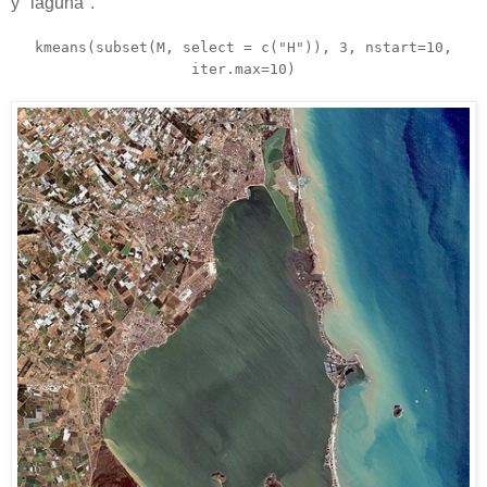
y "laguna".
kmeans(subset(M, select = c("H")), 3, nstart=10,
iter.max=10)