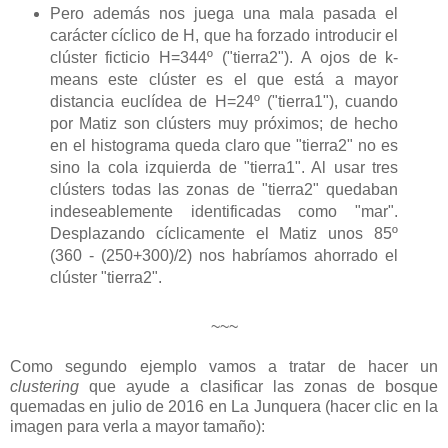
Pero además nos juega una mala pasada el
carácter cíclico de H, que ha forzado introducir el
clúster ficticio H=344º ("tierra2"). A ojos de k-
means este clúster es el que está a mayor
distancia euclídea de H=24º ("tierra1"), cuando
por Matiz son clústers muy próximos; de hecho
en el histograma queda claro que "tierra2" no es
sino la cola izquierda de "tierra1". Al usar tres
clústers todas las zonas de "tierra2" quedaban
indeseablemente identificadas como "mar".
Desplazando cíclicamente el Matiz unos 85º
(360 - (250+300)/2) nos habríamos ahorrado el
clúster "tierra2".
~~~
Como segundo ejemplo vamos a tratar de hacer un
clustering
que ayude a clasificar las zonas de bosque
quemadas en julio de 2016 en La Junquera (hacer clic en la
imagen para verla a mayor tamaño):