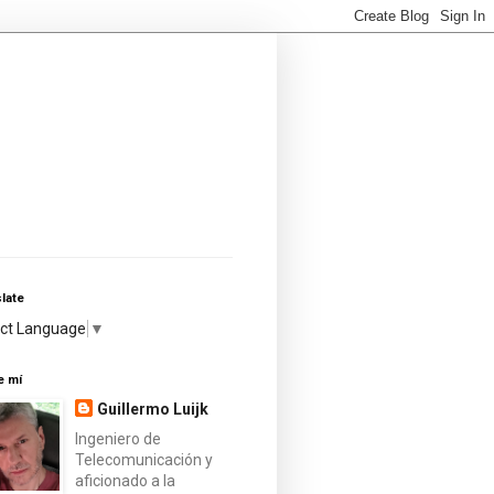
late
ect Language
▼
e mí
Guillermo Luijk
Ingeniero de
Telecomunicación y
aficionado a la