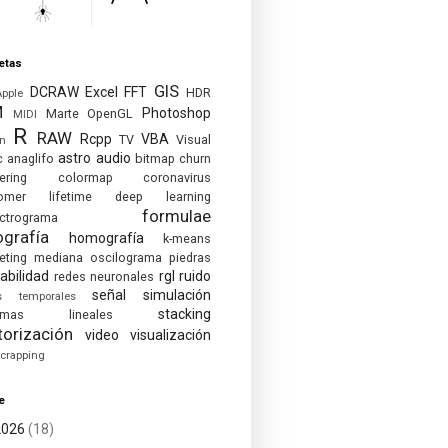
etas
GIS
DCRAW
Excel
FFT
HDR
Apple
M
Photoshop
Marte
OpenGL
MIDI
R
RAW
Rcpp
VBA
TV
Visual
on
astro
audio
c
anaglifo
bitmap
churn
ering
colormap
coronavirus
omer lifetime
deep learning
formulae
ctrograma
ografía
homografía
k-means
eting
mediana
oscilograma
piedras
abilidad
rgl
ruido
redes neuronales
señal
simulación
es temporales
stacking
temas lineales
torización
video
visualización
crapping
e
2026
(18)