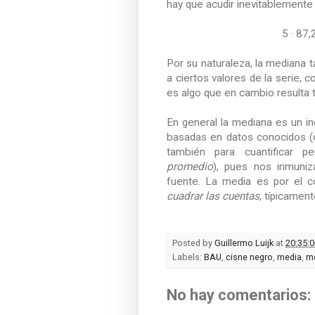
hay que acudir inevitablemente 
5 · 87
Por su naturaleza, la mediana
a ciertos valores de la serie, c
es algo que en cambio resulta 
En general la mediana es un i
basadas en datos conocidos 
también para cuantificar 
promedio
), pues nos inmuniz
fuente. La media es por el c
cuadrar las cuentas
, típicamen
Posted by
Guillermo Luijk
at
20:35:0
Labels:
BAU
,
cisne negro
,
media
,
m
No hay comentarios: