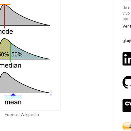
de n
vivo
oper
Ver 
glui
Fuente: Wikipedia