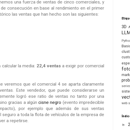
emos una fuerza de ventas de cinco comerciales, y
 de consecución en base al rendimiento en el primer
tórico las ventas que han hecho son las siguientes:
Etiqu
3D
LL
Pyth
Basi
clust
cust
espe
a calcular la media:
22,4 ventas
a exigir por comercial
fot
mark
prob
e veremos que el comercial 4 se aparta claramente
seri
entas. Este vendedor, que puede considerarse un
sis
lemente logró ese ratio de ventas no tanto por una
vec
sino gracias a algún
cisne negro
(evento impredecible
web s
 impacto), por ejemplo que además de sus ventas
 seguro a toda la flota de vehículos de la empresa de
Índic
er a repetirse.
►