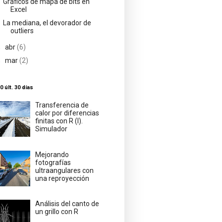
Gráficos de mapa de bits en
Excel
La mediana, el devorador de
outliers
►
abr
(6)
►
mar
(2)
0 últ. 30 días
Transferencia de
calor por diferencias
finitas con R (I).
Simulador
Mejorando
fotografías
ultraangulares con
una reproyección
Análisis del canto de
un grillo con R