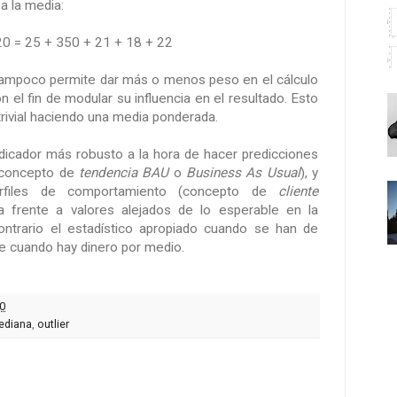
a la media:
,20 = 25 + 350 + 21 + 18 + 22
 tampoco permite dar más o menos peso en el cálculo
on el fin de modular su influencia en el resultado. Esto
trivial haciendo una media ponderada.
ndicador más robusto a la hora de hacer predicciones
(concepto de
tendencia BAU
o
Business As Usual
), y
perfiles de comportamiento (concepto de
cliente
a frente a valores alejados de lo esperable en la
ontrario el estadístico apropiado cuando se han de
te cuando hay dinero por medio.
0
ediana
,
outlier