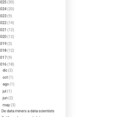
2025
(30)
2024
(20)
2023
(9)
2022
(14)
2021
(12)
2020
(12)
2019
(3)
2018
(12)
2017
(9)
2016
(18)
►
dic
(2)
►
oct
(1)
►
ago
(1)
►
jul
(1)
►
jun
(2)
▼
may
(3)
De data miners a data scientists